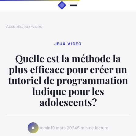
Accueil
›
Jeux-video
JEUX-VIDEO
Quelle est la méthode la
plus efficace pour créer un
tutoriel de programmation
ludique pour les
adolescents?
admin
19 mars 2024
5 min de lecture
A