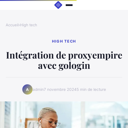
Accueil
›
High tech
HIGH TECH
Intégration de proxyempire
avec gologin
admin
7 novembre 2024
5 min de lecture
A