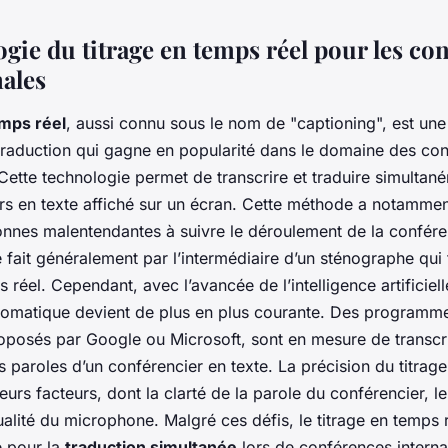
gie du titrage en temps réel pour les co
nales
emps réel
, aussi connu sous le nom de "captioning", est une
traduction qui gagne en popularité dans le domaine des co
 Cette technologie permet de transcrire et traduire simultan
rs en texte affiché sur un écran. Cette méthode a notammen
onnes malentendantes à suivre le déroulement de la confére
 fait généralement par l’intermédiaire d’un sténographe qui t
 réel. Cependant, avec l’avancée de l’intelligence artificiell
utomatique devient de plus en plus courante. Des programme
osés par Google ou Microsoft, sont en mesure de transcrir
s paroles d’un conférencier en texte. La précision du titrag
urs facteurs, dont la clarté de la parole du conférencier, le
ualité du microphone. Malgré ces défis, le titrage en temps 
e pour la
traduction simultanée
lors de conférences interna