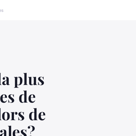
es
la plus
es de
lors de
ales?