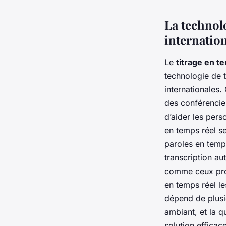
La technolo
internatio
Le
titrage en t
technologie de 
internationales.
des conférencie
d’aider les pers
en temps réel se
paroles en temps
transcription a
comme ceux prop
en temps réel le
dépend de plusie
ambiant, et la q
solution efficac