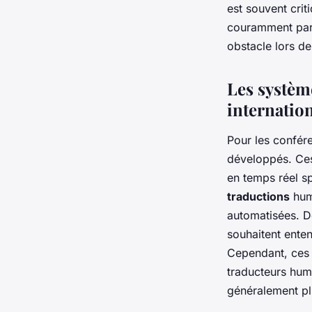
est souvent crit
couramment parlé
obstacle lors de
Les systèm
internatio
Pour les confér
développés. Ces
en temps réel s
traductions
huma
automatisées. De
souhaitent ente
Cependant, ces s
traducteurs huma
généralement pl