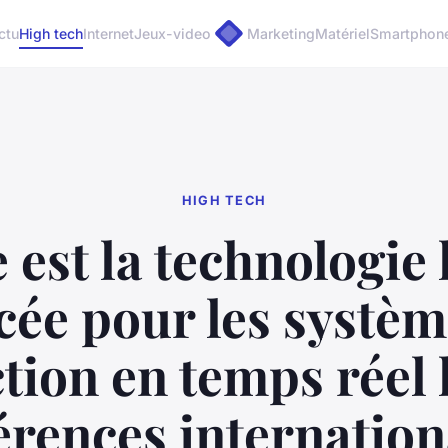
ctu
High tech
Internet
Jeux-video
Marketing
Matériel
Smartphon
HIGH TECH
 est la technologie 
cée pour les systèm
tion en temps réel 
érences internation