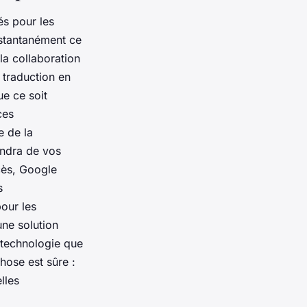
és pour les
nstantanément ce
 la collaboration
 traduction en
e ce soit
ces
e de la
endra de vos
ccès, Google
s
pour les
une solution
la technologie que
hose est sûre :
lles