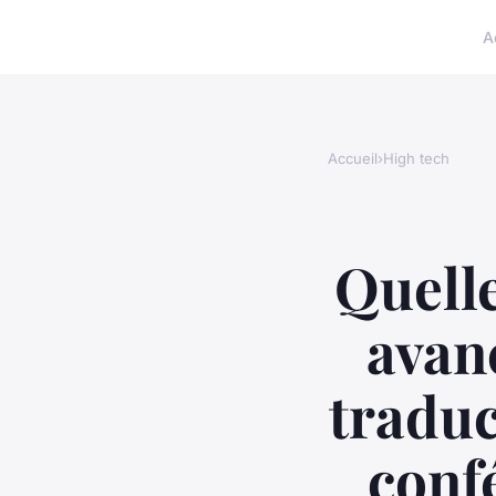
A
Accueil
›
High tech
Quelle
avan
traduc
conf