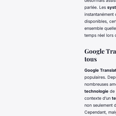
désormais assist
parlée. Les
sys
instantanément c
disponibles, cert
ensemble quelle
temps réel lors 
Google Tra
tous
Google Transla
populaires. Dep
nombreuses améli
technologie
de 
contexte d’un
t
non seulement d
Cependant, malg