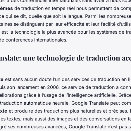
er à des conférences internationales sans avoir à nous sou
tèmes
de traduction en temps réel nous permettent de com
e qui se dit, quelle que soit la langue. Parmi les nombreus
aines se distinguent par leur efficacité et leur facilité d’util
 est la technologie la plus avancée pour les systèmes de tr
de conférences internationales.
nslate: une technologie de traduction acc
te
est sans aucun doute l’un des services de traduction en li
uis son lancement en 2006, ce service de traduction a con
orations grâce à l’usage de l’intelligence artificielle. Grâce
traduction automatique neurale, Google Translate peut com
exte
et produire des traductions plus naturelles et précises. I
es textes, mais aussi des images et des conversations en t
ré ses nombreuses avancées, Google Translate n’est pas sa