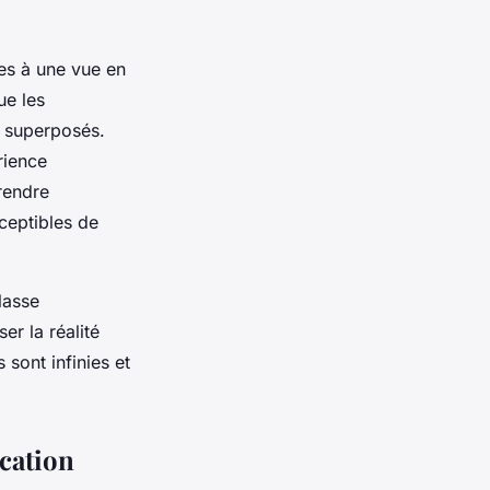
es à une vue en
ue les
s superposés.
rience
 rendre
ceptibles de
lasse
er la réalité
 sont infinies et
ucation