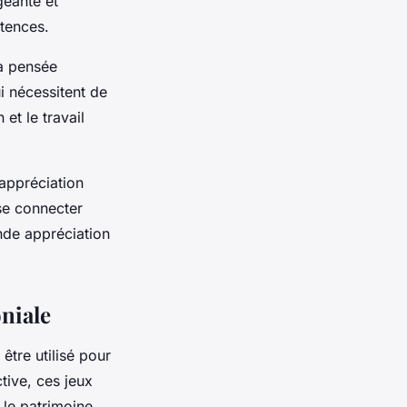
geante et
tences.
la pensée
i nécessitent de
 et le travail
appréciation
 se connecter
nde appréciation
niale
être utilisé pour
tive, ces jeux
 le patrimoine