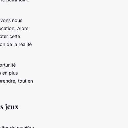
uvons nous
ucation. Alors
pter cette
on de la réalité
ortunité
s en plus
prendre, tout en
s jeux
oiter de manière