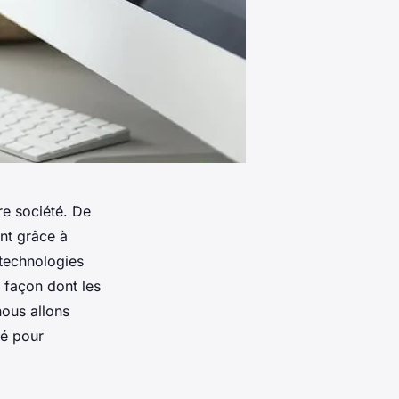
re société. De
nt grâce à
 technologies
 façon dont les
nous allons
sé pour