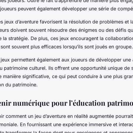
les joueurs. Outre le fait d’apprendre de manière plus enga
es joueurs peuvent également développer une série de compé
s jeux d’aventure favorisent la résolution de problèmes et 
oueurs doivent souvent résoudre des énigmes ou des défis qu
e la stratégie. De plus, ces jeux encouragent la collaboration
s sont souvent plus efficaces lorsqu’ils sont joués en groupe.
es jeux permettent également aux joueurs de développer une 
 patrimoine culturel. Ils offrent une opportunité unique de
 manière significative, ce qui peut conduire à une plus gra
n du patrimoine.
enir numérique pour l’éducation patrimo
r comment un jeu d’aventure en réalité augmentée pourrait 
imoniale. En fournissant une expérience immersive et interac
l de transformer la façon dont nous enseignons et apprenons