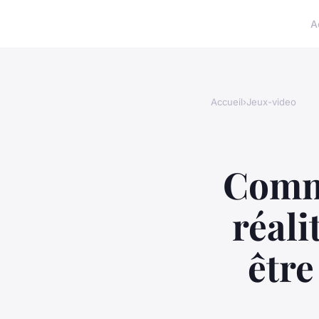
A
Accueil
›
Jeux-video
Comme
réali
être