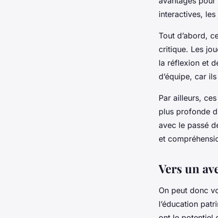
avantages pour 
interactives, l
Tout d’abord, ce
critique. Les j
la réflexion et d
d’équipe, car il
Par ailleurs, c
plus profonde du
avec le passé de
et compréhensio
Vers un av
On peut donc voi
l’éducation patr
ont le potentie