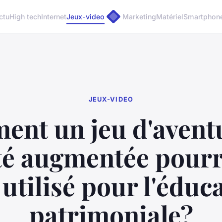
ctu
High tech
Internet
Jeux-video
Marketing
Matériel
Smartphon
JEUX-VIDEO
nt un jeu d'avent
té augmentée pourr
 utilisé pour l'éduc
patrimoniale?