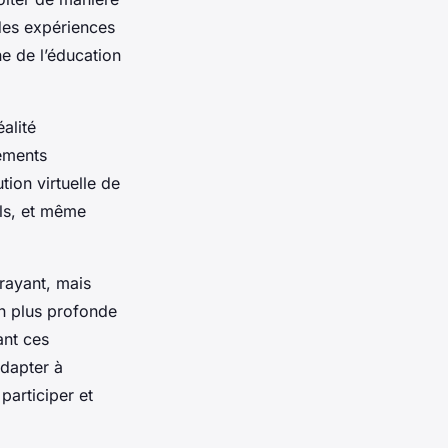
 des expériences
ne de l’éducation
alité
ements
tion virtuelle de
els, et même
rayant, mais
n plus profonde
ant ces
adapter à
participer et