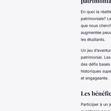
patrimonia
En quoi la réali
patrimoniale? Le
que nous chercho
augmentée peuven
les étudiants.
Un jeu d’aventur
patrimonial. Les
des défis basés s
historiques supe
et engageante.
Les bénéfi
Participer à un 