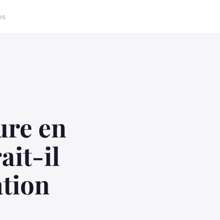
es
ure en
ait-il
ation