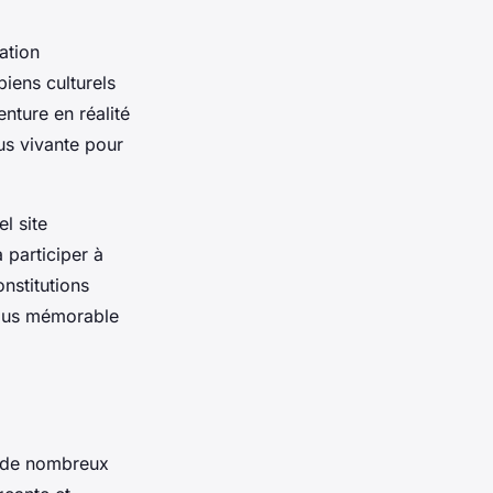
ation
biens culturels
nture en réalité
us vivante pour
l site
 participer à
onstitutions
 plus mémorable
re de nombreux