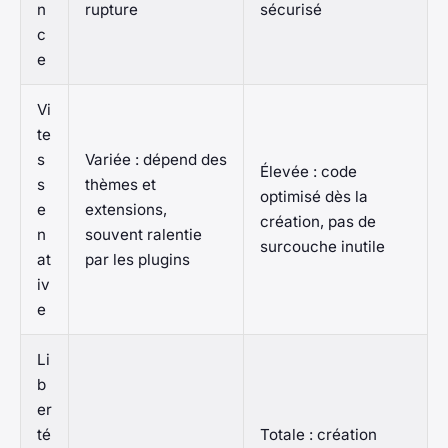
n
rupture
sécurisé
c
e
Vi
te
s
Variée : dépend des
Élevée : code
s
thèmes et
optimisé dès la
e
extensions,
création, pas de
n
souvent ralentie
surcouche inutile
at
par les plugins
iv
e
Li
b
er
té
Totale : création