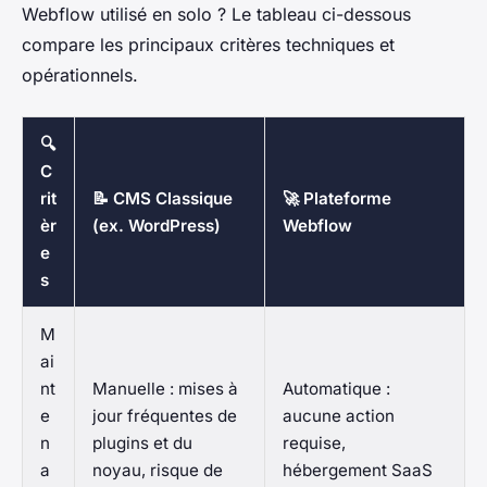
Webflow utilisé en solo ? Le tableau ci-dessous
compare les principaux critères techniques et
opérationnels.
🔍
C
rit
📝 CMS Classique
🚀 Plateforme
èr
(ex. WordPress)
Webflow
e
s
M
ai
nt
Manuelle : mises à
Automatique :
e
jour fréquentes de
aucune action
n
plugins et du
requise,
a
noyau, risque de
hébergement SaaS